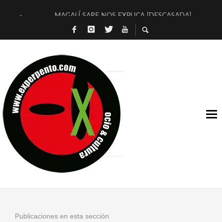
MAGALÍ SARE NOS EXPLICA [DESCASADA]
«NO TENGO PUTOS SUEÑOS»
[A FUEGO] DE ESTEL DÍAZ
[LA BOLA NEGRA] DE JAVIER CALVO Y JAVIER AMBROSSI
OSLO OVNIES LLEGAN CORRIENDO A ARANDA (SONORAMA
FÉLIX CALVO NOS PRESENTA [LAS PALMERAS] (NOVELA DE
[EL SER QUERIDO] DE RODRIGO SOROGOYEN
ENTREVISTA A IVÁN HUMANES POR [EL LIBRO ROJO]
ARRABAL, ARRABAL, ARRABAL, ARRABEAUX
DEL ASOMBRO CASUAL A LA MIRADA PURA: [SOBRE ARTE I
Publicaciones en esta sección