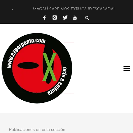
MAGALÍ SARE NOS EXPLICA [DESCASADA]
«NO TENGO PUTOS SUEÑOS»
[A FUEGO] DE ESTEL DÍAZ
[LA BOLA NEGRA] DE JAVIER CALVO Y JAVIER AMBROSSI
OSLO OVNIES LLEGAN CORRIENDO A ARANDA (SONORAMA
FÉLIX CALVO NOS PRESENTA [LAS PALMERAS] (NOVELA DE
[EL SER QUERIDO] DE RODRIGO SOROGOYEN
ENTREVISTA A IVÁN HUMANES POR [EL LIBRO ROJO]
ARRABAL, ARRABAL, ARRABAL, ARRABEAUX
DEL ASOMBRO CASUAL A LA MIRADA PURA: [SOBRE ARTE I
Publicaciones en esta sección