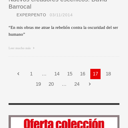
Barrocal
EXPERPENTO
03/11/2014
“En mis obras me atrae la rebelión contra la oscuridad del ser
humano”
Leer mucho más
1
…
14
15
16
17
18
19
20
…
24