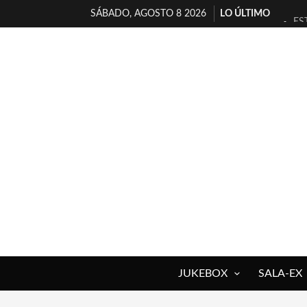
SÁBADO, AGOSTO 8 2026
LO ÚLTIMO
ES
[T
[E
TI
30
MI
D’
MA
JO
YO
JUKEBOX
SALA-EX