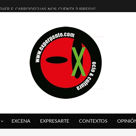
THER F. CARRODEGUAS NOS CUENTA [LIBRES!!!]
ERRA DE GUAPES] DE SANDRA MONFORT
LECTRA JONDA] DE JUAN GUERRERO ZAMORA
MBRE 4, LA ESCUELA DEL DIRECTOR TEATRAL CLAUDIO TOLCACHIR
 AÑOS (NO ES NADA) DE LA KATARSIS DEL TOMATAZO
LITARES JUDÍAS EN #EXVITA
BALDOMEROS REINVENTAN [BITÁCORA 3.0] EN EXVITA
RSHALL FLASH PRESENTA EN EXVITA [RELATIVA SENCILLEZ]
FRE BARDAGÍ EN EXVITA INTERPRETANDO A SERRAT
RCH PRESENTA [CURSO DE ARMONÍA PERSECUTORIA] EN EXVITA
EXCENA
EXPRESARTE
CONTEXTOS
OPINIÓ