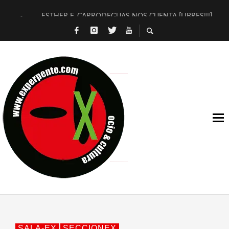
ESTHER F. CARRODEGUAS NOS CUENTA [LIBRES!!!]
[TERRA DE GUAPES] DE SANDRA MONFORT
[ELECTRA JONDA] DE JUAN GUERRERO ZAMORA
TIMBRE 4, LA ESCUELA DEL DIRECTOR TEATRAL CLAUDIO 
30 AÑOS (NO ES NADA) DE LA KATARSIS DEL TOMATAZO
MILITARES JUDÍAS EN #EXVITA
D’BALDOMEROS REINVENTAN [BITÁCORA 3.0] EN EXVITA
MARSHALL FLASH PRESENTA EN EXVITA [RELATIVA SENCILL
JOFRE BARDAGÍ EN EXVITA INTERPRETANDO A SERRAT
YORCH PRESENTA [CURSO DE ARMONÍA PERSECUTORIA] EN
SALA-EX
SECCIONEX