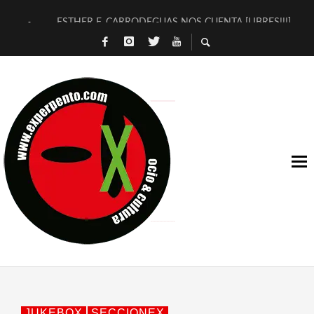
ESTHER F. CARRODEGUAS NOS CUENTA [LIBRES!!!]
[TERRA DE GUAPES] DE SANDRA MONFORT
[ELECTRA JONDA] DE JUAN GUERRERO ZAMORA
TIMBRE 4, LA ESCUELA DEL DIRECTOR TEATRAL CLAUDIO 
30 AÑOS (NO ES NADA) DE LA KATARSIS DEL TOMATAZO
MILITARES JUDÍAS EN #EXVITA
D’BALDOMEROS REINVENTAN [BITÁCORA 3.0] EN EXVITA
MARSHALL FLASH PRESENTA EN EXVITA [RELATIVA SENCILL
JOFRE BARDAGÍ EN EXVITA INTERPRETANDO A SERRAT
YORCH PRESENTA [CURSO DE ARMONÍA PERSECUTORIA] EN
JUKEBOX
SECCIONEX