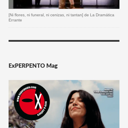
[Ni flores, ni funeral, ni cenizas, ni tantan] de La Dramática
Errante
ExPERPENTO Mag