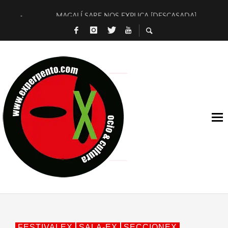
MAGALÍ SARE NOS EXPLICA [DESCASADA]
«NO TENGO PUTOS SUEÑOS»
[A FUEGO] DE ESTEL DÍAZ
[LA BOLA NEGRA] DE JAVIER CALVO Y JAVIER AMBROSSI
OSLO OVNIES LLEGAN CORRIENDO A ARANDA (SONORAMA
FÉLIX CALVO NOS PRESENTA [LAS PALMERAS] (NOVELA DE
[EL SER QUERIDO] DE RODRIGO SOROGOYEN
ENTREVISTA A IVÁN HUMANES POR [EL LIBRO ROJO]
ARRABAL, ARRABAL, ARRABAL, ARRABEAUX
DEL ASOMBRO CASUAL A LA MIRADA PURA: [SOBRE ARTE I
FESTIVALEX
SALA-EX
SECCIONEX