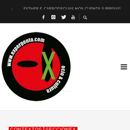
ESTHER F. CARRODEGUAS NOS CUENTA [LIBRES!!!]
[TERRA DE GUAPES] DE SANDRA MONFORT
[ELECTRA JONDA] DE JUAN GUERRERO ZAMORA
TIMBRE 4, LA ESCUELA DEL DIRECTOR TEATRAL CLAUDIO 
30 AÑOS (NO ES NADA) DE LA KATARSIS DEL TOMATAZO
MILITARES JUDÍAS EN #EXVITA
D’BALDOMEROS REINVENTAN [BITÁCORA 3.0] EN EXVITA
MARSHALL FLASH PRESENTA EN EXVITA [RELATIVA SENCILL
JOFRE BARDAGÍ EN EXVITA INTERPRETANDO A SERRAT
YORCH PRESENTA [CURSO DE ARMONÍA PERSECUTORIA] EN
CONTEXTOS
SECCIONEX