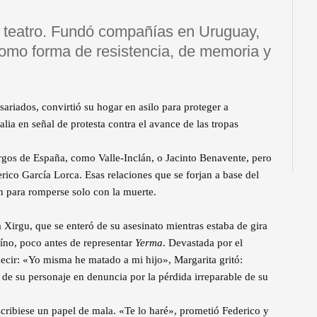
er teatro. Fundó compañías en Uruguay,
 como forma de resistencia, de memoria y
ariados, convirtió su hogar en asilo para proteger a
lia en señal de protesta contra el avance de las tropas
rgos de España, como Valle-Inclán, o Jacinto Benavente, pero
ico García Lorca. Esas relaciones que se forjan a base del
n para romperse solo con la muerte.
a Xirgu, que se enteró de su asesinato mientras estaba de gira
íno, poco antes de representar
Yerma
. Devastada por el
ecir: «Yo misma he matado a mi hijo», Margarita gritó:
 de su personaje en denuncia por la pérdida irreparable de su
scribiese un papel de mala. «Te lo haré», prometió Federico y