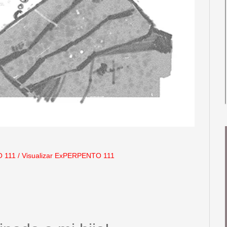
 111
/
Visualizar ExPERPENTO 111