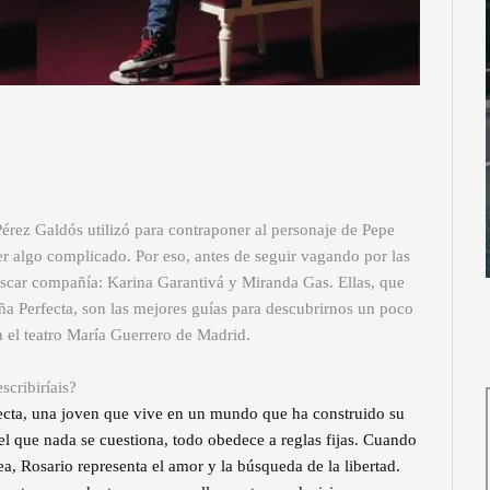
érez Galdós utilizó para contraponer al personaje de Pepe
er algo complicado. Por eso, antes de seguir vagando por las
uscar compañía: Karina Garantivá y Miranda Gas. Ellas, que
 Perfecta, son las mejores guías para descubrirnos un poco
 el teatro María Guerrero de Madrid.
scribiríais?
fecta, una joven que vive en un mundo que ha construido su
l que nada se cuestiona, todo obedece a reglas fijas. Cuando
, Rosario representa el amor y la búsqueda de la libertad.