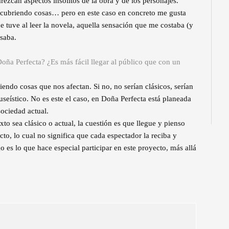
rezcan aspectos insólitos de la obra y de los personajes.
scubriendo cosas… pero en este caso en concreto me gusta
 tuve al leer la novela, aquella sensación que me costaba (y
saba.
oña Perfecta? ¿Es más fácil llegar al público que con un
endo cosas que nos afectan. Si no, no serían clásicos, serían
useístico. No es este el caso, en Doña Perfecta está planeada
ociedad actual.
to sea clásico o actual, la cuestión es que llegue y pienso
o, lo cual no significa que cada espectador la reciba y
 es lo que hace especial participar en este proyecto, más allá