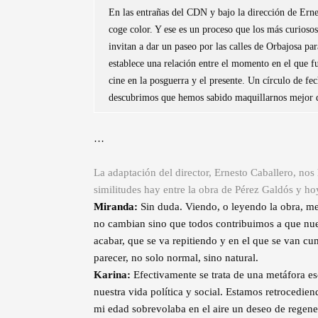
En las entrañas del CDN y bajo la dirección de Erne
coge color. Y ese es un proceso que los más curioso
invitan a dar un paseo por las calles de Orbajosa pa
establece una relación entre el momento en el que fu
cine en la posguerra y el presente. Un círculo de fe
descubrimos que hemos sabido maquillarnos mejor 
…
La adaptación del director, Ernesto Caballero, nos 
similitudes hay entre la obra de Pérez Galdós y ho
Miranda:
Sin duda. Viendo, o leyendo la obra, me
no cambian sino que todos contribuimos a que nues
acabar, que se va repitiendo y en el que se van cum
parecer, no solo normal, sino natural.
Karina:
Efectivamente se trata de una metáfora e
nuestra vida política y social. Estamos retrocedie
mi edad sobrevolaba en el aire un deseo de regener