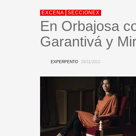
EXCENA
SECCIONEX
En Orbajosa c
Garantivá y M
EXPERPENTO
29/11/2012