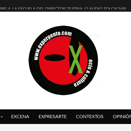
BRE 4, LA ESCUELA DEL DIRECTOR TEATRAL CLAUDIO TOLCACHIR
AÑOS (NO ES NADA) DE LA KATARSIS DEL TOMATAZO
ITARES JUDÍAS EN #EXVITA
ALDOMEROS REINVENTAN [BITÁCORA 3.0] EN EXVITA
SHALL FLASH PRESENTA EN EXVITA [RELATIVA SENCILLEZ]
RE BARDAGÍ EN EXVITA INTERPRETANDO A SERRAT
CH PRESENTA [CURSO DE ARMONÍA PERSECUTORIA] EN EXVITA
ALÍ SARE NOS EXPLICA [DESCASADA]
 TENGO PUTOS SUEÑOS»
FUEGO] DE ESTEL DÍAZ
EXCENA
EXPRESARTE
CONTEXTOS
OPINIÓ