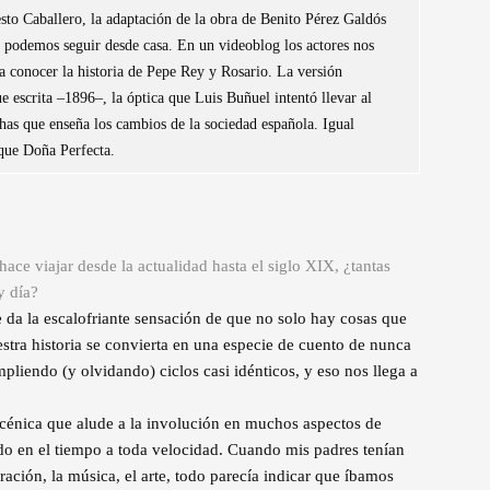
sto Caballero, la adaptación de la obra de Benito Pérez Galdós
s podemos seguir desde casa. En un videoblog los actores nos
ra conocer la historia de Pepe Rey y Rosario. La versión
e escrita –1896–, la óptica que Luis Buñuel intentó llevar al
chas que enseña los cambios de la sociedad española. Igual
que Doña Perfecta.
hace viajar desde la actualidad hasta el siglo XIX, ¿tantas
y día?
 da la escalofriante sensación de que no solo hay cosas que
tra historia se convierta en una especie de cuento de nunca
pliendo (y olvidando) ciclos casi idénticos, y eso nos llega a
scénica que alude a la involución en muchos aspectos de
ndo en el tiempo a toda velocidad. Cuando mis padres tenían
ación, la música, el arte, todo parecía indicar que íbamos