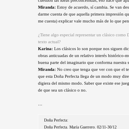
cuestión las ideas preconcebidas, eso hace que apa
Miranda:
Estoy de acuerdo, sí cambia. Se van de
darme cuenta de que aquella primera impresión que
me cuesta) explicar vale mucho más de lo que pen
¿Tiene algo especial representar un clásico como D
texto actual?
Karina:
Los clásicos lo son porque nos siguen dici
obras anticuadas de un relativo interés histórico-m
buena parte del imaginario que conforma nuestra s
Miranda:
No creo que tenga que ver con que el tex
que esta Doña Perfecta llega de un modo muy direct
digiera del mismo modo. Saber que existe ese juego
de que sea un clásico o no.
…
Doña Perfecta:
Doña Perfecta. María Guerrero. 02/11-30/12