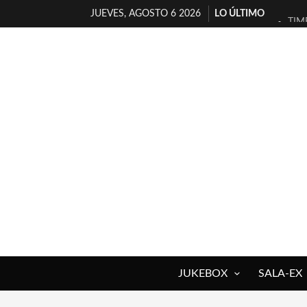
JUEVES, AGOSTO 6 2026
LO ÚLTIMO
TIM
30 
MIL
D’B
MAR
JOF
YOR
MAG
«NO
[A 
JUKEBOX
SALA-EX