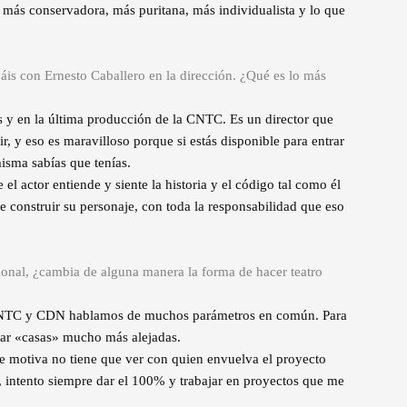
 más conservadora, más puritana, más individualista y lo que
áis con Ernesto Caballero en la dirección. ¿Qué es lo más
es y en la última producción de la CNTC. Es un director que
r, y eso es maravilloso porque si estás disponible para entrar
misma sabías que tenías.
l actor entiende y siente la historia y el código tal como él
 de construir su personaje, con toda la responsabilidad que eso
ional, ¿cambia de alguna manera la forma de hacer teatro
CNTC y CDN hablamos de muchos parámetros en común. Para
rar «casas» mucho más alejadas.
e motiva no tiene que ver con quien envuelva el proyecto
 intento siempre dar el 100% y trabajar en proyectos que me