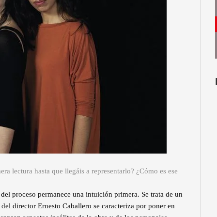
era lectura hasta que llegáis a representarlo? ¿Cómo es ese
l del proceso permanece una intuición primera. Se trata de un
 del director Ernesto Caballero se caracteriza por poner en