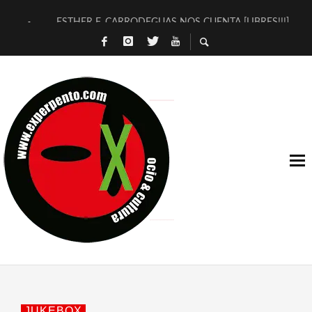
ESTHER F. CARRODEGUAS NOS CUENTA [LIBRES!!!]
[TERRA DE GUAPES] DE SANDRA MONFORT
[ELECTRA JONDA] DE JUAN GUERRERO ZAMORA
TIMBRE 4, LA ESCUELA DEL DIRECTOR TEATRAL CLAUDIO 
30 AÑOS (NO ES NADA) DE LA KATARSIS DEL TOMATAZO
MILITARES JUDÍAS EN #EXVITA
D’BALDOMEROS REINVENTAN [BITÁCORA 3.0] EN EXVITA
MARSHALL FLASH PRESENTA EN EXVITA [RELATIVA SENCILL
JOFRE BARDAGÍ EN EXVITA INTERPRETANDO A SERRAT
YORCH PRESENTA [CURSO DE ARMONÍA PERSECUTORIA] EN
JUKEBOX