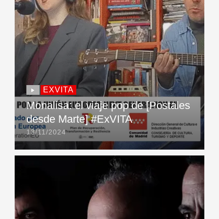
EXVITA
Monalisa: el viaje pop de [Postales
desde Marte] #ExVITA
13/11/2024