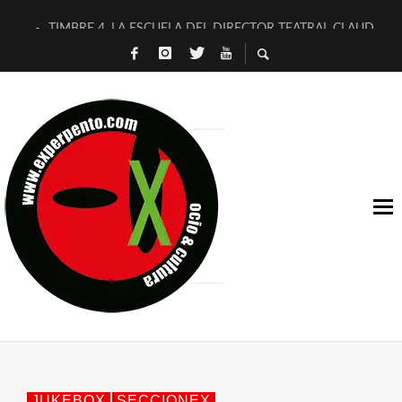
TIMBRE 4, LA ESCUELA DEL DIRECTOR TEATRAL CLAUDIO 
30 AÑOS (NO ES NADA) DE LA KATARSIS DEL TOMATAZO
MILITARES JUDÍAS EN #EXVITA
D’BALDOMEROS REINVENTAN [BITÁCORA 3.0] EN EXVITA
MARSHALL FLASH PRESENTA EN EXVITA [RELATIVA SENCILL
JOFRE BARDAGÍ EN EXVITA INTERPRETANDO A SERRAT
YORCH PRESENTA [CURSO DE ARMONÍA PERSECUTORIA] EN
MAGALÍ SARE NOS EXPLICA [DESCASADA]
«NO TENGO PUTOS SUEÑOS»
[A FUEGO] DE ESTEL DÍAZ
JUKEBOX
SECCIONEX