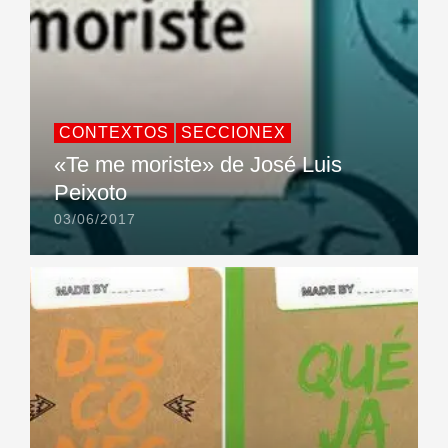
CONTEXTOS
SECCIONEX
«Te me moriste» de José Luis
Peixoto
03/06/2017