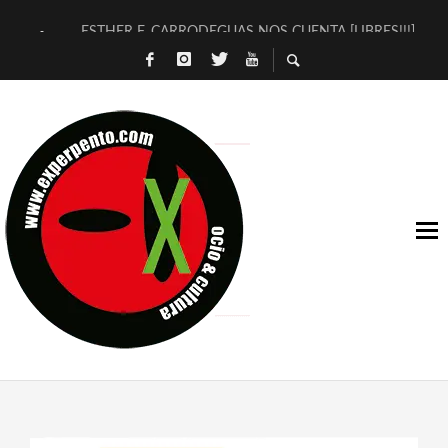
ESTHER F. CARRODEGUAS NOS CUENTA [LIBRES!!!]
[TERRA DE GUAPES] DE SANDRA MONFORT
[ELECTRA JONDA] DE JUAN GUERRERO ZAMORA
TIMBRE 4, LA ESCUELA DEL DIRECTOR TEATRAL CLAUDIO 
30 AÑOS (NO ES NADA) DE LA KATARSIS DEL TOMATAZO
MILITARES JUDÍAS EN #EXVITA
D’BALDOMEROS REINVENTAN [BITÁCORA 3.0] EN EXVITA
MARSHALL FLASH PRESENTA EN EXVITA [RELATIVA SENCILL
JOFRE BARDAGÍ EN EXVITA INTERPRETANDO A SERRAT
YORCH PRESENTA [CURSO DE ARMONÍA PERSECUTORIA] EN