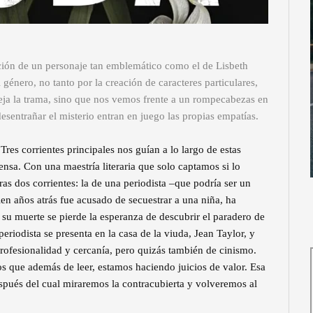
pción de un personaje tan emblemático como el de Lisbeth
género, no tanto por la creación de caracteres particulares,
deja la trama, sino que nos vemos frente a un rompecabezas en
desentrañar el misterio entran en juego las propias empatías.
es corrientes principales nos guían a lo largo de estas
densa. Con una maestría literaria que solo captamos si lo
tras dos corrientes: la de una periodista –que podría ser un
uien años atrás fue acusado de secuestrar a una niña, ha
n su muerte se pierde la esperanza de descubrir el paradero de
periodista se presenta en la casa de la viuda, Jean Taylor, y
 profesionalidad y cercanía, pero quizás también de cinismo.
os que además de leer, estamos haciendo juicios de valor. Esa
espués del cual miraremos la contracubierta y volveremos al