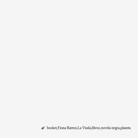
booket
Fiona Barton
La Viuda
libros
novela negra
planeta