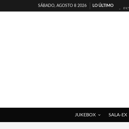
SÁBADO, AGOSTO 8 2026
LO ÚLTIMO
ES
[T
[E
TI
30
MI
D’
MA
JO
YO
JUKEBOX
SALA-EX