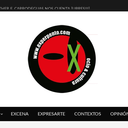
THER F. CARRODEGUAS NOS CUENTA [LIBRES!!!]
ERRA DE GUAPES] DE SANDRA MONFORT
LECTRA JONDA] DE JUAN GUERRERO ZAMORA
MBRE 4, LA ESCUELA DEL DIRECTOR TEATRAL CLAUDIO TOLCACHIR
 AÑOS (NO ES NADA) DE LA KATARSIS DEL TOMATAZO
LITARES JUDÍAS EN #EXVITA
BALDOMEROS REINVENTAN [BITÁCORA 3.0] EN EXVITA
RSHALL FLASH PRESENTA EN EXVITA [RELATIVA SENCILLEZ]
FRE BARDAGÍ EN EXVITA INTERPRETANDO A SERRAT
RCH PRESENTA [CURSO DE ARMONÍA PERSECUTORIA] EN EXVITA
EXCENA
EXPRESARTE
CONTEXTOS
OPINIÓ