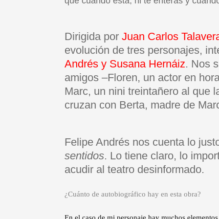
que cuando está, ni te enteras y cuando 
Dirigida por
Juan Carlos Talaver
evolución de tres personajes, in
Andrés y Susana Hernáiz
. Nos 
amigos –Floren, un actor en hor
Marc, un nini treintañero al que l
cruzan con Berta, madre de Marc
Felipe Andrés nos cuenta lo just
sentidos
. Lo tiene claro, lo impo
acudir al teatro desinformado.
¿Cuánto de autobiográfico hay en esta obra?
En el caso de mi personaje hay muchos elementos