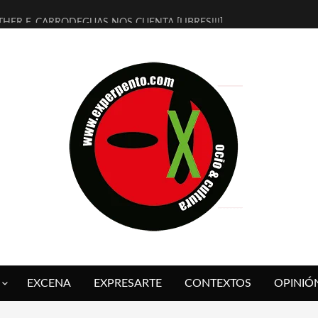
THER F. CARRODEGUAS NOS CUENTA [LIBRES!!!]
ERRA DE GUAPES] DE SANDRA MONFORT
LECTRA JONDA] DE JUAN GUERRERO ZAMORA
MBRE 4, LA ESCUELA DEL DIRECTOR TEATRAL CLAUDIO TOLCACHIR
 AÑOS (NO ES NADA) DE LA KATARSIS DEL TOMATAZO
LITARES JUDÍAS EN #EXVITA
BALDOMEROS REINVENTAN [BITÁCORA 3.0] EN EXVITA
RSHALL FLASH PRESENTA EN EXVITA [RELATIVA SENCILLEZ]
FRE BARDAGÍ EN EXVITA INTERPRETANDO A SERRAT
RCH PRESENTA [CURSO DE ARMONÍA PERSECUTORIA] EN EXVITA
EXCENA
EXPRESARTE
CONTEXTOS
OPINIÓ