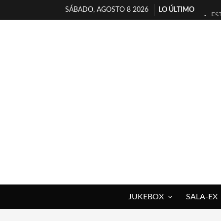
SÁBADO, AGOSTO 8 2026
LO ÚLTIMO
ES
[T
[E
TI
30
MI
D’
MA
JO
YO
JUKEBOX
SALA-EX