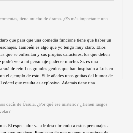
o comentas, tiene mucho de drama. ¿Es más impactante una
?
 claro que para que una comedia funcione tiene que haber un
ersonajes. También es algo que yo tengo muy claro. Ellos
las que se enfrentan y sus propios caracteres, los que deben
 se podrá ver a mi personaje padecer mucho. Sí, es una
arará de reír. Los grandes genios que han inspirado a Luis en
on el ejemplo de esto. Si le añades unas gotitas del humor de
el cóctel que resulta es explosivo. Además tiene una
os decís de Úrsula. ¿Por qué ese misterio? ¿Tienen rasgos
velar?
nte. El espectador va a ir descubriendo a estos personajes a
n un arco precioso. Empiezan de una manera y terminan de