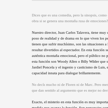
Dices que es una comedia, pero la sinopsis, com
obra si se genera una montaña rusa de emociones
Nuestro director, Juan Carlos Talavera, tiene muy
poso de realidad y de drama en lo que viven los p
tienen que sufrir muchísimo, son las situaciones a 
resultar divertidos al espectador. En esta función
auténtica montaña emocional, pero el público no p
esta función son Woody Allen o Billy Wilder que s
Jardiel Poncela y el ingenio y casticismo de Luis, 
capacidad innata para dialogar brillantemente.
No decís mucho ni de Floren ni de Marc. Pero men
que dan sentido al argumento que es mejor no des
Exacto, el misterio en esta función es muy importa
medida que avanza la función. Son personajes co