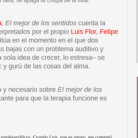
falta, se apaga la chispa de la vida.
a
,
El mejor de los sentidos
cuenta la
terpretados por el propio
Luis Flor, Felipe
sitúa en el momento en el que dos
as bajas con un problema auditivo y
a sola idea de crecer, lo estresa– se
 y gurú de las cosas del alma.
o y necesario sobre
El mejor de los
rtante para que la terapia funcione es
 autobiográficos. Cuando Luis, que es amigo, me comentó