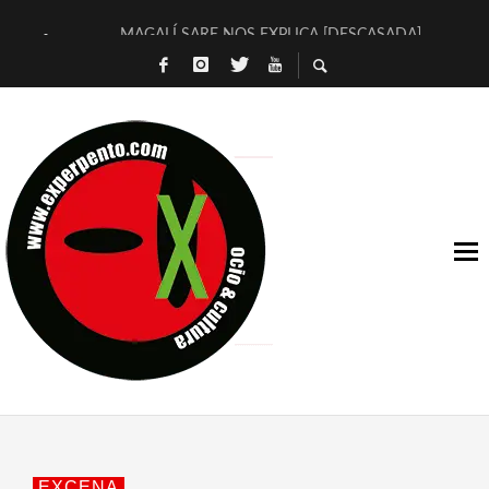
MAGALÍ SARE NOS EXPLICA [DESCASADA]
«NO TENGO PUTOS SUEÑOS»
[A FUEGO] DE ESTEL DÍAZ
[LA BOLA NEGRA] DE JAVIER CALVO Y JAVIER AMBROSSI
OSLO OVNIES LLEGAN CORRIENDO A ARANDA (SONORAMA
FÉLIX CALVO NOS PRESENTA [LAS PALMERAS] (NOVELA DE
[EL SER QUERIDO] DE RODRIGO SOROGOYEN
ENTREVISTA A IVÁN HUMANES POR [EL LIBRO ROJO]
ARRABAL, ARRABAL, ARRABAL, ARRABEAUX
DEL ASOMBRO CASUAL A LA MIRADA PURA: [SOBRE ARTE I
EXCENA