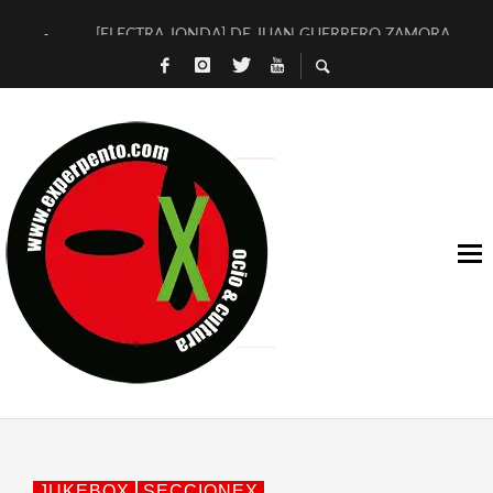
[ELECTRA JONDA] DE JUAN GUERRERO ZAMORA
TIMBRE 4, LA ESCUELA DEL DIRECTOR TEATRAL CLAUDIO 
30 AÑOS (NO ES NADA) DE LA KATARSIS DEL TOMATAZO
MILITARES JUDÍAS EN #EXVITA
D’BALDOMEROS REINVENTAN [BITÁCORA 3.0] EN EXVITA
MARSHALL FLASH PRESENTA EN EXVITA [RELATIVA SENCILL
JOFRE BARDAGÍ EN EXVITA INTERPRETANDO A SERRAT
YORCH PRESENTA [CURSO DE ARMONÍA PERSECUTORIA] EN
MAGALÍ SARE NOS EXPLICA [DESCASADA]
«NO TENGO PUTOS SUEÑOS»
JUKEBOX
SECCIONEX