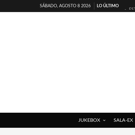
SÁBADO, AGOSTO 8 2026
LO ÚLTIMO
ES
[T
[E
TI
30
MI
D’
MA
JO
YO
JUKEBOX
SALA-EX