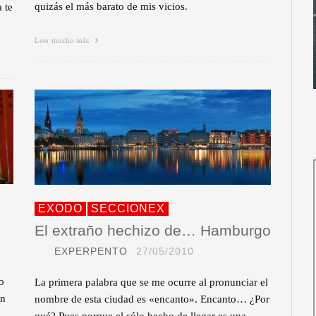
quizás el más barato de mis vicios.
 te
Leer mucho más
EXODO
SECCIONEX
El extraño hechizo de… Hamburgo
EXPERPENTO
27/05/2010
o
La primera palabra que se me ocurre al pronunciar el
ón
nombre de esta ciudad es «encanto». Encanto… ¿Por