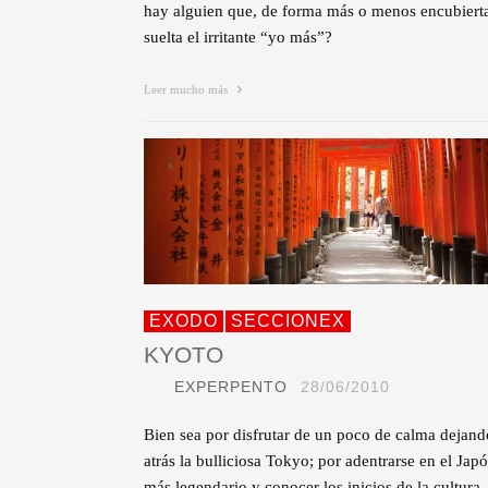
hay alguien que, de forma más o menos encubierta
suelta el irritante “yo más”?
Leer mucho más
EXODO
SECCIONEX
KYOTO
EXPERPENTO
28/06/2010
Bien sea por disfrutar de un poco de calma dejand
atrás la bulliciosa Tokyo; por adentrarse en el Jap
más legendario y conocer los inicios de la cultura