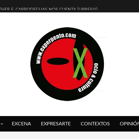
THER F. CARRODEGUAS NOS CUENTA [LIBRES!!!]
ERRA DE GUAPES] DE SANDRA MONFORT
LECTRA JONDA] DE JUAN GUERRERO ZAMORA
MBRE 4, LA ESCUELA DEL DIRECTOR TEATRAL CLAUDIO TOLCACHIR
 AÑOS (NO ES NADA) DE LA KATARSIS DEL TOMATAZO
LITARES JUDÍAS EN #EXVITA
BALDOMEROS REINVENTAN [BITÁCORA 3.0] EN EXVITA
RSHALL FLASH PRESENTA EN EXVITA [RELATIVA SENCILLEZ]
FRE BARDAGÍ EN EXVITA INTERPRETANDO A SERRAT
RCH PRESENTA [CURSO DE ARMONÍA PERSECUTORIA] EN EXVITA
EXCENA
EXPRESARTE
CONTEXTOS
OPINIÓ