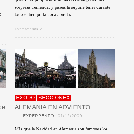
qué? Pues porque el sólo hecho de llegar es una
sorpresa tremenda, y pasearla supone tener durante
o
todo el tiempo la boca abierta.
Leer mucho más
EXODO
SECCIONEX
de
ALEMANIA EN ADVIENTO
EXPERPENTO
01/12/2009
Más que la Navidad en Alemania son famosos los