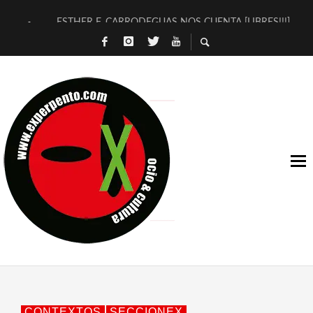
ESTHER F. CARRODEGUAS NOS CUENTA [LIBRES!!!]
[TERRA DE GUAPES] DE SANDRA MONFORT
[ELECTRA JONDA] DE JUAN GUERRERO ZAMORA
TIMBRE 4, LA ESCUELA DEL DIRECTOR TEATRAL CLAUDIO 
30 AÑOS (NO ES NADA) DE LA KATARSIS DEL TOMATAZO
MILITARES JUDÍAS EN #EXVITA
D’BALDOMEROS REINVENTAN [BITÁCORA 3.0] EN EXVITA
MARSHALL FLASH PRESENTA EN EXVITA [RELATIVA SENCILL
JOFRE BARDAGÍ EN EXVITA INTERPRETANDO A SERRAT
YORCH PRESENTA [CURSO DE ARMONÍA PERSECUTORIA] EN
CONTEXTOS
SECCIONEX