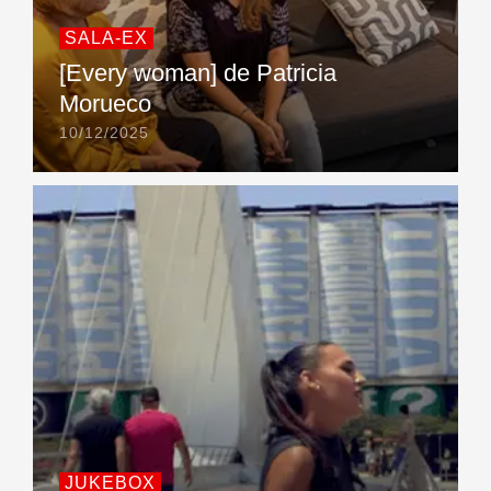
SALA-EX
[Every woman] de Patricia
Morueco
10/12/2025
JUKEBOX