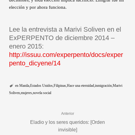
decisiones, y toda elección implica sacrificio. Emigrar fue mi
elección y por ahora funciona.
Lee la entrevista a Marivi Soliven en el
ExPERPENTO de diciembre 2014 –
enero 2015:
http://issuu.com/experpento/docs/exper
pento_dicyene/14
en Manila
Estados Unidos
Filipinas
Hace una eternidad
inmigración
Marivi
Soliven
mujeres
novela social
Anterior
Eladio y los seres queridos: [Orden
invisible]