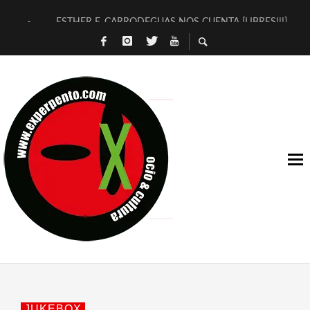
ESTHER F. CARRODEGUAS NOS CUENTA [LIBRES!!!]
[TERRA DE GUAPES] DE SANDRA MONFORT
[ELECTRA JONDA] DE JUAN GUERRERO ZAMORA
TIMBRE 4, LA ESCUELA DEL DIRECTOR TEATRAL CLAUDIO 
30 AÑOS (NO ES NADA) DE LA KATARSIS DEL TOMATAZO
MILITARES JUDÍAS EN #EXVITA
D’BALDOMEROS REINVENTAN [BITÁCORA 3.0] EN EXVITA
MARSHALL FLASH PRESENTA EN EXVITA [RELATIVA SENCILL
JOFRE BARDAGÍ EN EXVITA INTERPRETANDO A SERRAT
YORCH PRESENTA [CURSO DE ARMONÍA PERSECUTORIA] EN
JUKEBOX