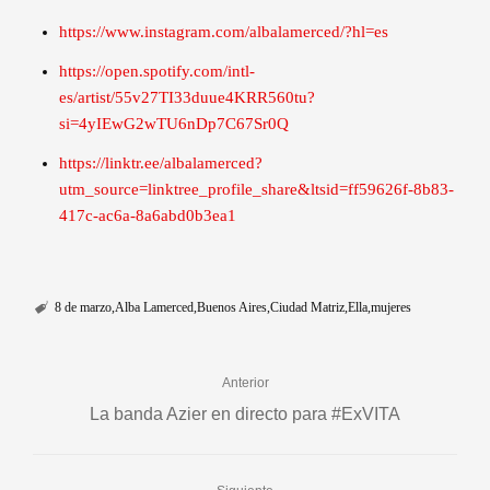
https://www.instagram.com/albalamerced/?hl=es
https://open.spotify.com/intl-
es/artist/55v27TI33duue4KRR560tu?
si=4yIEwG2wTU6nDp7C67Sr0Q
https://linktr.ee/albalamerced?
utm_source=linktree_profile_share&ltsid=ff59626f-8b83-
417c-ac6a-8a6abd0b3ea1
8 de marzo
Alba Lamerced
Buenos Aires
Ciudad Matriz
Ella
mujeres
Anterior
La banda Azier en directo para #ExVITA