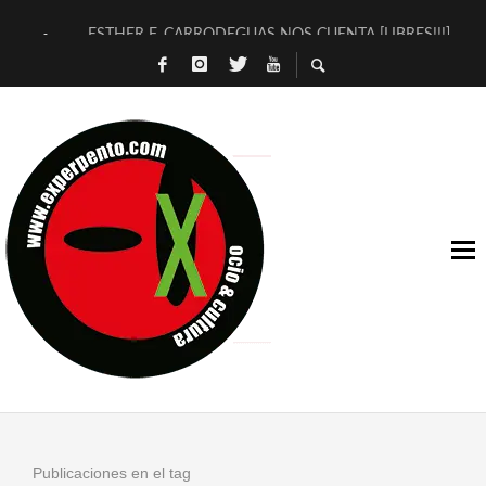
ESTHER F. CARRODEGUAS NOS CUENTA [LIBRES!!!]
[TERRA DE GUAPES] DE SANDRA MONFORT
[ELECTRA JONDA] DE JUAN GUERRERO ZAMORA
TIMBRE 4, LA ESCUELA DEL DIRECTOR TEATRAL CLAUDIO 
30 AÑOS (NO ES NADA) DE LA KATARSIS DEL TOMATAZO
MILITARES JUDÍAS EN #EXVITA
D’BALDOMEROS REINVENTAN [BITÁCORA 3.0] EN EXVITA
MARSHALL FLASH PRESENTA EN EXVITA [RELATIVA SENCILL
JOFRE BARDAGÍ EN EXVITA INTERPRETANDO A SERRAT
YORCH PRESENTA [CURSO DE ARMONÍA PERSECUTORIA] EN
Publicaciones en el tag