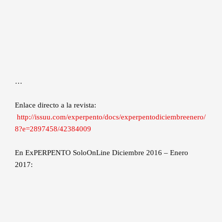
…
Enlace directo a la revista:
http://issuu.com/experpento/docs/experpentodiciembreenero/
8?e=2897458/42384009
En ExPERPENTO SoloOnLine Diciembre 2016 – Enero
2017: