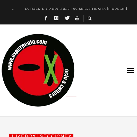
ESTHER F. CARRODEGUAS NOS CUENTA [LIBRES!!!]
[TERRA DE GUAPES] DE SANDRA MONFORT
[ELECTRA JONDA] DE JUAN GUERRERO ZAMORA
TIMBRE 4, LA ESCUELA DEL DIRECTOR TEATRAL CLAUDIO 
30 AÑOS (NO ES NADA) DE LA KATARSIS DEL TOMATAZO
MILITARES JUDÍAS EN #EXVITA
D’BALDOMEROS REINVENTAN [BITÁCORA 3.0] EN EXVITA
MARSHALL FLASH PRESENTA EN EXVITA [RELATIVA SENCILL
JOFRE BARDAGÍ EN EXVITA INTERPRETANDO A SERRAT
YORCH PRESENTA [CURSO DE ARMONÍA PERSECUTORIA] EN
JUKEBOX
SECCIONEX