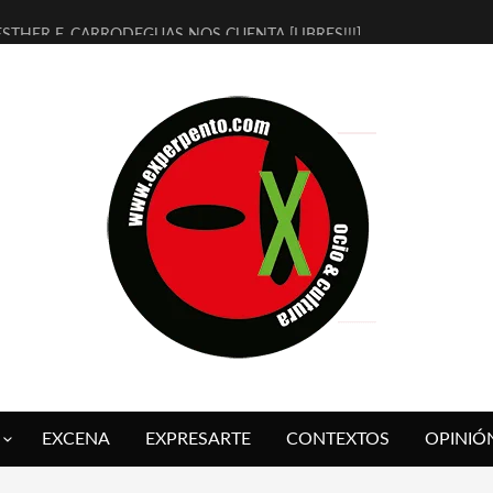
ESTHER F. CARRODEGUAS NOS CUENTA [LIBRES!!!]
[TERRA DE GUAPES] DE SANDRA MONFORT
[ELECTRA JONDA] DE JUAN GUERRERO ZAMORA
TIMBRE 4, LA ESCUELA DEL DIRECTOR TEATRAL CLAUDIO TOLCACHI
30 AÑOS (NO ES NADA) DE LA KATARSIS DEL TOMATAZO
MILITARES JUDÍAS EN #EXVITA
D’BALDOMEROS REINVENTAN [BITÁCORA 3.0] EN EXVITA
MARSHALL FLASH PRESENTA EN EXVITA [RELATIVA SENCILLEZ]
JOFRE BARDAGÍ EN EXVITA INTERPRETANDO A SERRAT
YORCH PRESENTA [CURSO DE ARMONÍA PERSECUTORIA] EN EXVITA
EXCENA
EXPRESARTE
CONTEXTOS
OPINIÓ