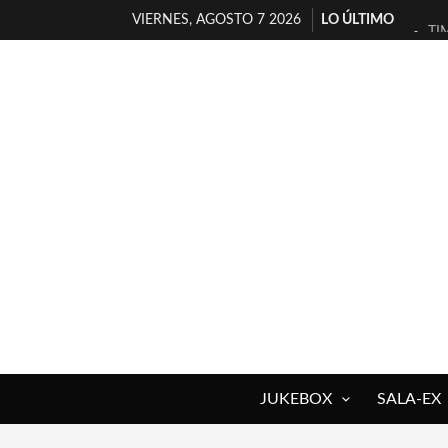
VIERNES, AGOSTO 7 2026
LO ÚLTIMO
TI
30
MI
D’
MA
JO
YO
MA
«N
[A
JUKEBOX
SALA-EX