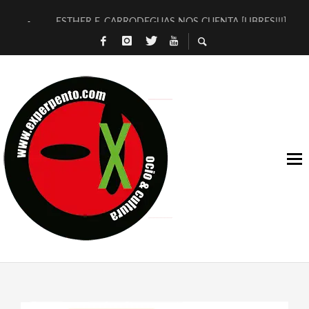
ESTHER F. CARRODEGUAS NOS CUENTA [LIBRES!!!]
[TERRA DE GUAPES] DE SANDRA MONFORT
[ELECTRA JONDA] DE JUAN GUERRERO ZAMORA
TIMBRE 4, LA ESCUELA DEL DIRECTOR TEATRAL CLAUDIO 
30 AÑOS (NO ES NADA) DE LA KATARSIS DEL TOMATAZO
MILITARES JUDÍAS EN #EXVITA
D’BALDOMEROS REINVENTAN [BITÁCORA 3.0] EN EXVITA
MARSHALL FLASH PRESENTA EN EXVITA [RELATIVA SENCILL
JOFRE BARDAGÍ EN EXVITA INTERPRETANDO A SERRAT
YORCH PRESENTA [CURSO DE ARMONÍA PERSECUTORIA] EN