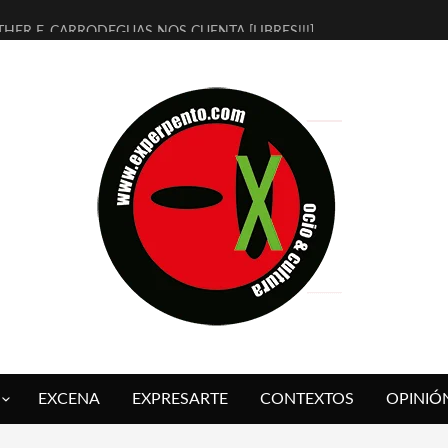
THER F. CARRODEGUAS NOS CUENTA [LIBRES!!!]
ERRA DE GUAPES] DE SANDRA MONFORT
LECTRA JONDA] DE JUAN GUERRERO ZAMORA
MBRE 4, LA ESCUELA DEL DIRECTOR TEATRAL CLAUDIO TOLCACHIR
 AÑOS (NO ES NADA) DE LA KATARSIS DEL TOMATAZO
LITARES JUDÍAS EN #EXVITA
BALDOMEROS REINVENTAN [BITÁCORA 3.0] EN EXVITA
RSHALL FLASH PRESENTA EN EXVITA [RELATIVA SENCILLEZ]
FRE BARDAGÍ EN EXVITA INTERPRETANDO A SERRAT
RCH PRESENTA [CURSO DE ARMONÍA PERSECUTORIA] EN EXVITA
EXCENA
EXPRESARTE
CONTEXTOS
OPINIÓ