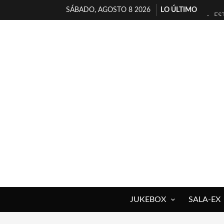
SÁBADO, AGOSTO 8 2026
LO ÚLTIMO
ES
[T
[E
TI
30
MI
D’
MA
JO
YO
JUKEBOX
SALA-EX