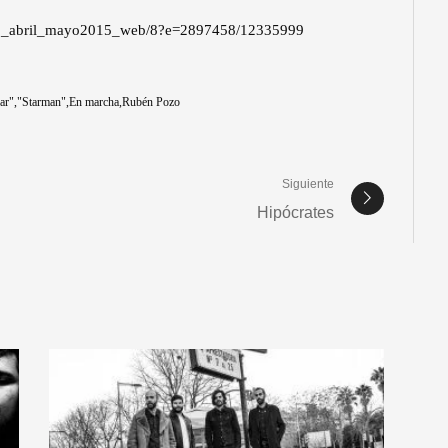
ento_abril_mayo2015_web/8?e=2897458/12335999
ar"
"Starman"
En marcha
Rubén Pozo
Siguiente
Hipócrates