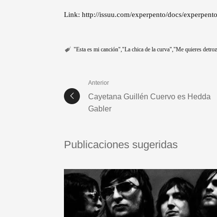
Link: http://issuu.com/experpento/docs/experp
"Esta es mi canción"
"La chica de la curva"
"Me quieres detroz
Anterior
Cayetana Guillén Cuervo es Hedda
Gabler
Publicaciones sugeridas