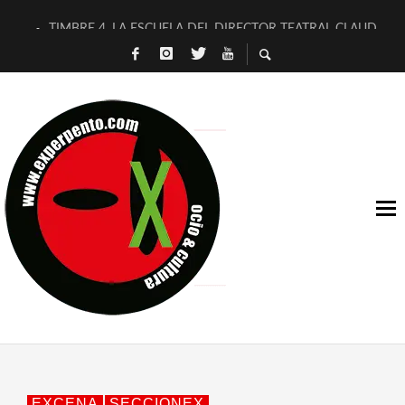
TIMBRE 4, LA ESCUELA DEL DIRECTOR TEATRAL CLAUDIO 
30 AÑOS (NO ES NADA) DE LA KATARSIS DEL TOMATAZO
MILITARES JUDÍAS EN #EXVITA
D’BALDOMEROS REINVENTAN [BITÁCORA 3.0] EN EXVITA
MARSHALL FLASH PRESENTA EN EXVITA [RELATIVA SENCILL
JOFRE BARDAGÍ EN EXVITA INTERPRETANDO A SERRAT
YORCH PRESENTA [CURSO DE ARMONÍA PERSECUTORIA] EN
MAGALÍ SARE NOS EXPLICA [DESCASADA]
«NO TENGO PUTOS SUEÑOS»
[A FUEGO] DE ESTEL DÍAZ
EXCENA
SECCIONEX