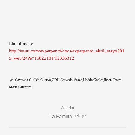
Link directo:
http://issuu.com/experpento/docs/experpento_abril_mayo201
5_web/24?e=15822181/12336312
Cayetana Guillén Cuervo
CDN
Eduardo Vasco
Hedda Gabler
Ibsen
Teatro
María Guerrero;
Anterior
La Familia Bélier