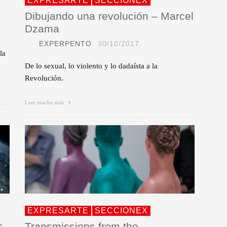
EXPRESARTE
SECCIONEX
Dibujando una revolución – Marcel
Dzama
EXPERPENTO
30/10/2017
la
De lo sexual, lo violento y lo dadaísta a la
Revolución.
Leer mucho más
EXPRESARTE
SECCIONEX
s
Transmissions from the