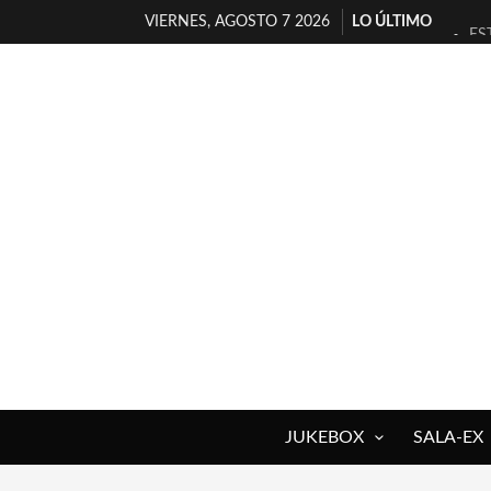
VIERNES, AGOSTO 7 2026
LO ÚLTIMO
ES
[T
[E
TI
30
MI
D’
MA
JO
YO
JUKEBOX
SALA-EX