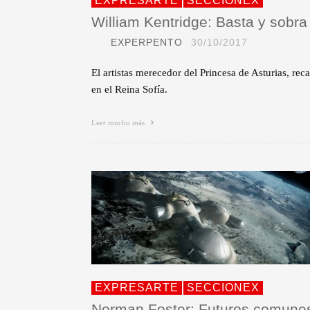
EXPRESARTE
SECCIONEX
William Kentridge: Basta y sobra
EXPERPENTO
30/10/2017
El artistas merecedor del Princesa de Asturias, reca
en el Reina Sofía.
Leer mucho más
EXPRESARTE
SECCIONEX
Norman Foster: Futuros comune