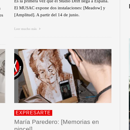
Es la primera vez que el Studio Drift llega a España.
El MUSAC expone dos instalaciones: [Meadow] y
a
[Amplitud]. A partir del 14 de junio.
es
Leer mucho más
EXPRESARTE
María Paredero: [Memorias en
pincel]