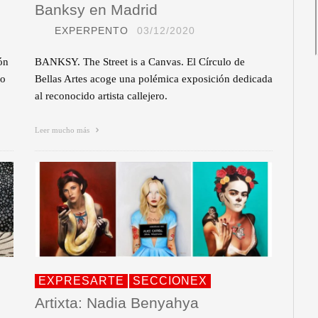
Banksy en Madrid
EXPERPENTO
03/12/2020
ón
BANKSY. The Street is a Canvas. El Círculo de
go
Bellas Artes acoge una polémica exposición dedicada
al reconocido artista callejero.
Leer mucho más
EXPRESARTE
SECCIONEX
Artixta: Nadia Benyahya