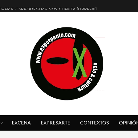
THER F. CARRODEGUAS NOS CUENTA [LIBRES!!!]
ERRA DE GUAPES] DE SANDRA MONFORT
LECTRA JONDA] DE JUAN GUERRERO ZAMORA
MBRE 4, LA ESCUELA DEL DIRECTOR TEATRAL CLAUDIO TOLCACHIR
 AÑOS (NO ES NADA) DE LA KATARSIS DEL TOMATAZO
LITARES JUDÍAS EN #EXVITA
BALDOMEROS REINVENTAN [BITÁCORA 3.0] EN EXVITA
RSHALL FLASH PRESENTA EN EXVITA [RELATIVA SENCILLEZ]
FRE BARDAGÍ EN EXVITA INTERPRETANDO A SERRAT
RCH PRESENTA [CURSO DE ARMONÍA PERSECUTORIA] EN EXVITA
EXCENA
EXPRESARTE
CONTEXTOS
OPINIÓ