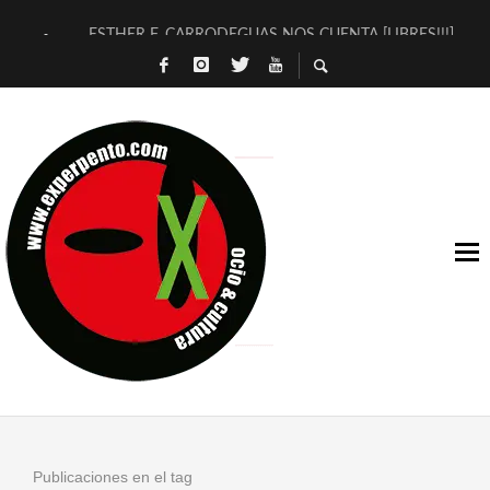
ESTHER F. CARRODEGUAS NOS CUENTA [LIBRES!!!]
[TERRA DE GUAPES] DE SANDRA MONFORT
[ELECTRA JONDA] DE JUAN GUERRERO ZAMORA
TIMBRE 4, LA ESCUELA DEL DIRECTOR TEATRAL CLAUDIO 
30 AÑOS (NO ES NADA) DE LA KATARSIS DEL TOMATAZO
MILITARES JUDÍAS EN #EXVITA
D’BALDOMEROS REINVENTAN [BITÁCORA 3.0] EN EXVITA
MARSHALL FLASH PRESENTA EN EXVITA [RELATIVA SENCILL
JOFRE BARDAGÍ EN EXVITA INTERPRETANDO A SERRAT
YORCH PRESENTA [CURSO DE ARMONÍA PERSECUTORIA] EN
Publicaciones en el tag