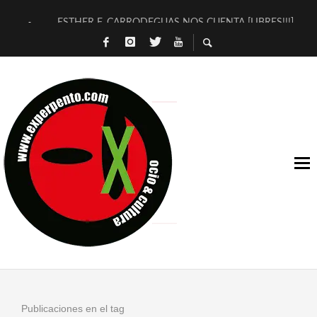
ESTHER F. CARRODEGUAS NOS CUENTA [LIBRES!!!]
[TERRA DE GUAPES] DE SANDRA MONFORT
[ELECTRA JONDA] DE JUAN GUERRERO ZAMORA
TIMBRE 4, LA ESCUELA DEL DIRECTOR TEATRAL CLAUDIO 
30 AÑOS (NO ES NADA) DE LA KATARSIS DEL TOMATAZO
MILITARES JUDÍAS EN #EXVITA
D’BALDOMEROS REINVENTAN [BITÁCORA 3.0] EN EXVITA
MARSHALL FLASH PRESENTA EN EXVITA [RELATIVA SENCILL
JOFRE BARDAGÍ EN EXVITA INTERPRETANDO A SERRAT
YORCH PRESENTA [CURSO DE ARMONÍA PERSECUTORIA] EN
Publicaciones en el tag