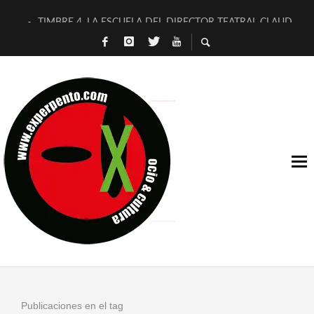
TIMBRE 4, LA ESCUELA DEL DIRECTOR TEATRAL CLAUDIO 
30 AÑOS (NO ES NADA) DE LA KATARSIS DEL TOMATAZO
MILITARES JUDÍAS EN #EXVITA
D’BALDOMEROS REINVENTAN [BITÁCORA 3.0] EN EXVITA
MARSHALL FLASH PRESENTA EN EXVITA [RELATIVA SENCILL
JOFRE BARDAGÍ EN EXVITA INTERPRETANDO A SERRAT
YORCH PRESENTA [CURSO DE ARMONÍA PERSECUTORIA] EN
MAGALÍ SARE NOS EXPLICA [DESCASADA]
«NO TENGO PUTOS SUEÑOS»
[A FUEGO] DE ESTEL DÍAZ
Publicaciones en el tag