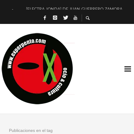
[ELECTRA JONDA] DE JUAN GUERRERO ZAMORA
TIMBRE 4, LA ESCUELA DEL DIRECTOR TEATRAL CLAUDIO 
30 AÑOS (NO ES NADA) DE LA KATARSIS DEL TOMATAZO
MILITARES JUDÍAS EN #EXVITA
D’BALDOMEROS REINVENTAN [BITÁCORA 3.0] EN EXVITA
MARSHALL FLASH PRESENTA EN EXVITA [RELATIVA SENCILL
JOFRE BARDAGÍ EN EXVITA INTERPRETANDO A SERRAT
YORCH PRESENTA [CURSO DE ARMONÍA PERSECUTORIA] EN
MAGALÍ SARE NOS EXPLICA [DESCASADA]
«NO TENGO PUTOS SUEÑOS»
Publicaciones en el tag