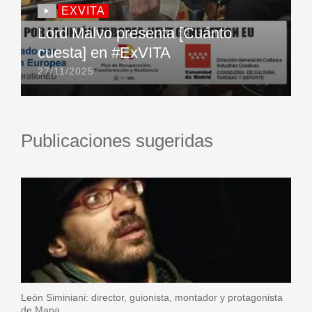
EXVITA
Lord Malvo presenta [Cuánto
cuesta] en #ExVITA
27/11/2025
Publicaciones sugeridas
León Siminiani: director, guionista, montador y protagonista
de Mapa