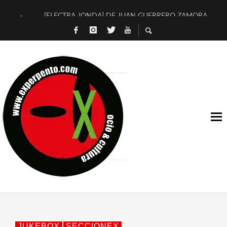
[ELECTRA JONDA] DE JUAN GUERRERO ZAMORA
TIMBRE 4, LA ESCUELA DEL DIRECTOR TEATRAL CLAUDIO 
30 AÑOS (NO ES NADA) DE LA KATARSIS DEL TOMATAZO
MILITARES JUDÍAS EN #EXVITA
D’BALDOMEROS REINVENTAN [BITÁCORA 3.0] EN EXVITA
MARSHALL FLASH PRESENTA EN EXVITA [RELATIVA SENCILL
JOFRE BARDAGÍ EN EXVITA INTERPRETANDO A SERRAT
YORCH PRESENTA [CURSO DE ARMONÍA PERSECUTORIA] EN
MAGALÍ SARE NOS EXPLICA [DESCASADA]
«NO TENGO PUTOS SUEÑOS»
JUKEBOX
SECCIONEX