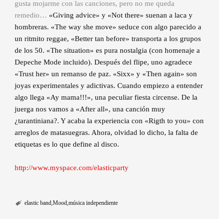
gusta mojarme con las canciones, pero no me queda
remedio…
«Giving advice» y «Not there» suenan a laca y
hombreras. «The way she move» seduce con algo parecido a
un ritmito reggae, «Better tan before» transporta a los grupos
de los 50. «The situation» es pura nostalgia (con homenaje a
Depeche Mode incluido). Después del flipe, uno agradece
«Trust her» un remanso de paz. «Sixx» y «Then again» son
joyas experimentales y adictivas. Cuando empiezo a entender
algo llega «Ay mama!!!», una peculiar fiesta circense. De la
juerga nos vamos a «After all», una canción muy
¿tarantiniana?. Y acaba la experiencia con «Rigth to you» con
arreglos de matasuegras. Ahora, olvidad lo dicho, la falta de
etiquetas es lo que define al disco.
http://www.myspace.com/elasticparty
elastic band
Mood
música independiente