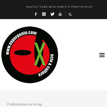
MAGALÍ SARE NOS EXPLICA [DESCASADA]
«NO TENGO PUTOS SUEÑOS»
[A FUEGO] DE ESTEL DÍAZ
[LA BOLA NEGRA] DE JAVIER CALVO Y JAVIER AMBROSSI
OSLO OVNIES LLEGAN CORRIENDO A ARANDA (SONORAMA
FÉLIX CALVO NOS PRESENTA [LAS PALMERAS] (NOVELA DE
[EL SER QUERIDO] DE RODRIGO SOROGOYEN
ENTREVISTA A IVÁN HUMANES POR [EL LIBRO ROJO]
ARRABAL, ARRABAL, ARRABAL, ARRABEAUX
DEL ASOMBRO CASUAL A LA MIRADA PURA: [SOBRE ARTE I
Publicaciones en el tag