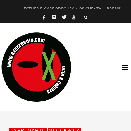
ESTHER F. CARRODEGUAS NOS CUENTA [LIBRES!!!]
[TERRA DE GUAPES] DE SANDRA MONFORT
[ELECTRA JONDA] DE JUAN GUERRERO ZAMORA
TIMBRE 4, LA ESCUELA DEL DIRECTOR TEATRAL CLAUDIO 
30 AÑOS (NO ES NADA) DE LA KATARSIS DEL TOMATAZO
MILITARES JUDÍAS EN #EXVITA
D’BALDOMEROS REINVENTAN [BITÁCORA 3.0] EN EXVITA
MARSHALL FLASH PRESENTA EN EXVITA [RELATIVA SENCILL
JOFRE BARDAGÍ EN EXVITA INTERPRETANDO A SERRAT
YORCH PRESENTA [CURSO DE ARMONÍA PERSECUTORIA] EN
EXPRESARTE
SECCIONEX