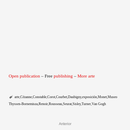
Open publication
– Free
publishing
–
More arte
arte
Cézanne
Constable
Corot
Courbet
Daubigny
exposición
Monet
Museo
Thyssen-Bornemisza
Renoir
Rousseau
Seurat
Sisley
Turner
Van Gogh
Anterior