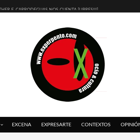
THER F. CARRODEGUAS NOS CUENTA [LIBRES!!!]
ERRA DE GUAPES] DE SANDRA MONFORT
LECTRA JONDA] DE JUAN GUERRERO ZAMORA
MBRE 4, LA ESCUELA DEL DIRECTOR TEATRAL CLAUDIO TOLCACHIR
 AÑOS (NO ES NADA) DE LA KATARSIS DEL TOMATAZO
LITARES JUDÍAS EN #EXVITA
BALDOMEROS REINVENTAN [BITÁCORA 3.0] EN EXVITA
RSHALL FLASH PRESENTA EN EXVITA [RELATIVA SENCILLEZ]
FRE BARDAGÍ EN EXVITA INTERPRETANDO A SERRAT
RCH PRESENTA [CURSO DE ARMONÍA PERSECUTORIA] EN EXVITA
EXCENA
EXPRESARTE
CONTEXTOS
OPINIÓ