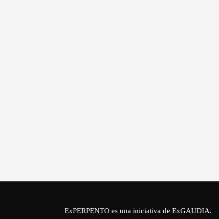
ExPERPENTO es una iniciativa de
ExGAUDIA
.