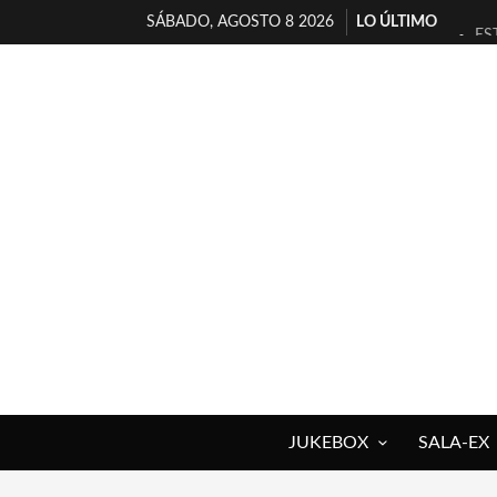
SÁBADO, AGOSTO 8 2026
LO ÚLTIMO
ES
[T
[E
TI
30
MI
D’
MA
JO
YO
JUKEBOX
SALA-EX