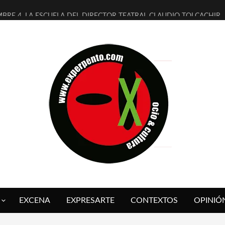
MBRE 4, LA ESCUELA DEL DIRECTOR TEATRAL CLAUDIO TOLCACHIR
 AÑOS (NO ES NADA) DE LA KATARSIS DEL TOMATAZO
LITARES JUDÍAS EN #EXVITA
BALDOMEROS REINVENTAN [BITÁCORA 3.0] EN EXVITA
RSHALL FLASH PRESENTA EN EXVITA [RELATIVA SENCILLEZ]
FRE BARDAGÍ EN EXVITA INTERPRETANDO A SERRAT
RCH PRESENTA [CURSO DE ARMONÍA PERSECUTORIA] EN EXVITA
GALÍ SARE NOS EXPLICA [DESCASADA]
O TENGO PUTOS SUEÑOS»
 FUEGO] DE ESTEL DÍAZ
EXCENA
EXPRESARTE
CONTEXTOS
OPINIÓ