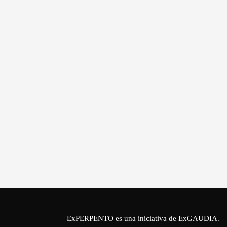
ExPERPENTO es una iniciativa de
ExGAUDIA
.