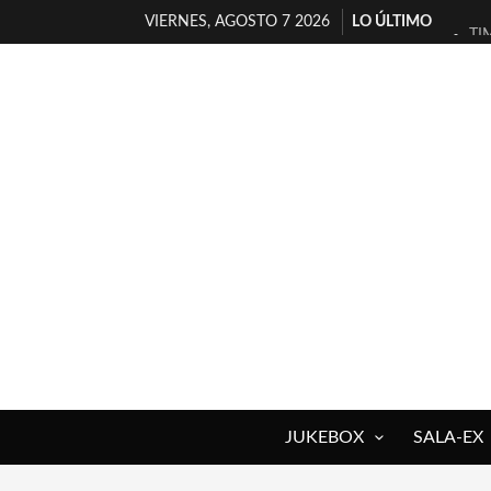
VIERNES, AGOSTO 7 2026
LO ÚLTIMO
TI
30
MI
D’
MA
JO
YO
MA
«N
[A
JUKEBOX
SALA-EX