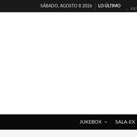
SÁBADO, AGOSTO 8 2026
LO ÚLTIMO
ES
[T
[E
TI
30
MI
D’
MA
JO
YO
JUKEBOX
SALA-EX