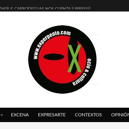
THER F. CARRODEGUAS NOS CUENTA [LIBRES!!!]
ERRA DE GUAPES] DE SANDRA MONFORT
LECTRA JONDA] DE JUAN GUERRERO ZAMORA
MBRE 4, LA ESCUELA DEL DIRECTOR TEATRAL CLAUDIO TOLCACHIR
 AÑOS (NO ES NADA) DE LA KATARSIS DEL TOMATAZO
LITARES JUDÍAS EN #EXVITA
BALDOMEROS REINVENTAN [BITÁCORA 3.0] EN EXVITA
RSHALL FLASH PRESENTA EN EXVITA [RELATIVA SENCILLEZ]
FRE BARDAGÍ EN EXVITA INTERPRETANDO A SERRAT
RCH PRESENTA [CURSO DE ARMONÍA PERSECUTORIA] EN EXVITA
EXCENA
EXPRESARTE
CONTEXTOS
OPINIÓ