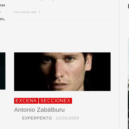
mas
e
Leer mucho más
ro,
EXCENA
SECCIONEX
Antonio Zabálburu
EXPERPENTO
10/05/2009