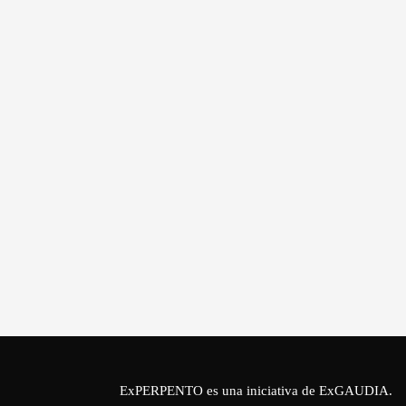
ExPERPENTO es una iniciativa de
ExGAUDIA
.