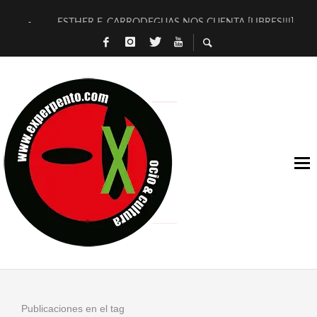
ESTHER F. CARRODEGUAS NOS CUENTA [LIBRES!!!]
[TERRA DE GUAPES] DE SANDRA MONFORT
[ELECTRA JONDA] DE JUAN GUERRERO ZAMORA
TIMBRE 4, LA ESCUELA DEL DIRECTOR TEATRAL CLAUDIO 
30 AÑOS (NO ES NADA) DE LA KATARSIS DEL TOMATAZO
MILITARES JUDÍAS EN #EXVITA
D’BALDOMEROS REINVENTAN [BITÁCORA 3.0] EN EXVITA
MARSHALL FLASH PRESENTA EN EXVITA [RELATIVA SENCILL
JOFRE BARDAGÍ EN EXVITA INTERPRETANDO A SERRAT
YORCH PRESENTA [CURSO DE ARMONÍA PERSECUTORIA] EN
Publicaciones en el tag