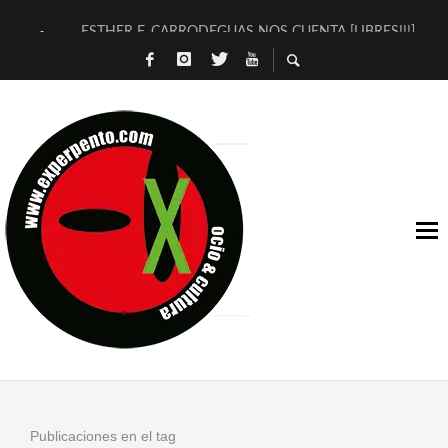
ESTHER F. CARRODEGUAS NOS CUENTA [LIBRES!!!]
[TERRA DE GUAPES] DE SANDRA MONFORT
[ELECTRA JONDA] DE JUAN GUERRERO ZAMORA
TIMBRE 4, LA ESCUELA DEL DIRECTOR TEATRAL CLAUDIO 
30 AÑOS (NO ES NADA) DE LA KATARSIS DEL TOMATAZO
MILITARES JUDÍAS EN #EXVITA
D’BALDOMEROS REINVENTAN [BITÁCORA 3.0] EN EXVITA
MARSHALL FLASH PRESENTA EN EXVITA [RELATIVA SENCILL
JOFRE BARDAGÍ EN EXVITA INTERPRETANDO A SERRAT
YORCH PRESENTA [CURSO DE ARMONÍA PERSECUTORIA] EN
Publicaciones en el tag