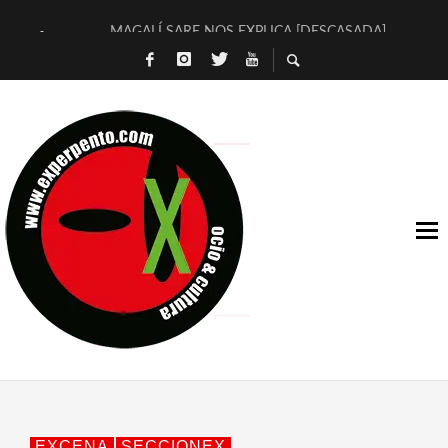
MAGALÍ SARE NOS EXPLICA [DESCASADA]
«NO TENGO PUTOS SUEÑOS»
[A FUEGO] DE ESTEL DÍAZ
[LA BOLA NEGRA] DE JAVIER CALVO Y JAVIER AMBROSSI
OSLO OVNIES LLEGAN CORRIENDO A ARANDA (SONORAMA
FÉLIX CALVO NOS PRESENTA [LAS PALMERAS] (NOVELA DE
[EL SER QUERIDO] DE RODRIGO SOROGOYEN
ENTREVISTA A IVÁN HUMANES POR [EL LIBRO ROJO]
ARRABAL, ARRABAL, ARRABAL, ARRABEAUX
DEL ASOMBRO CASUAL A LA MIRADA PURA: [SOBRE ARTE I
EXCENA
SECCIONEX