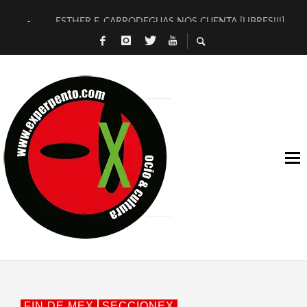
ESTHER F. CARRODEGUAS NOS CUENTA [LIBRES!!!]
[TERRA DE GUAPES] DE SANDRA MONFORT
[ELECTRA JONDA] DE JUAN GUERRERO ZAMORA
TIMBRE 4, LA ESCUELA DEL DIRECTOR TEATRAL CLAUDIO 
30 AÑOS (NO ES NADA) DE LA KATARSIS DEL TOMATAZO
MILITARES JUDÍAS EN #EXVITA
D’BALDOMEROS REINVENTAN [BITÁCORA 3.0] EN EXVITA
MARSHALL FLASH PRESENTA EN EXVITA [RELATIVA SENCILL
JOFRE BARDAGÍ EN EXVITA INTERPRETANDO A SERRAT
YORCH PRESENTA [CURSO DE ARMONÍA PERSECUTORIA] EN
FIN DE MEX
SECCIONEX