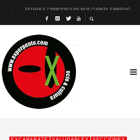
ESTHER F. CARRODEGUAS NOS CUENTA [LIBRES!!!]
[TERRA DE GUAPES] DE SANDRA MONFORT
[ELECTRA JONDA] DE JUAN GUERRERO ZAMORA
TIMBRE 4, LA ESCUELA DEL DIRECTOR TEATRAL CLAUDIO 
30 AÑOS (NO ES NADA) DE LA KATARSIS DEL TOMATAZO
MILITARES JUDÍAS EN #EXVITA
D’BALDOMEROS REINVENTAN [BITÁCORA 3.0] EN EXVITA
MARSHALL FLASH PRESENTA EN EXVITA [RELATIVA SENCILL
JOFRE BARDAGÍ EN EXVITA INTERPRETANDO A SERRAT
YORCH PRESENTA [CURSO DE ARMONÍA PERSECUTORIA] EN
EXCAPARATE
SALUDABLEX
SECCIONEX