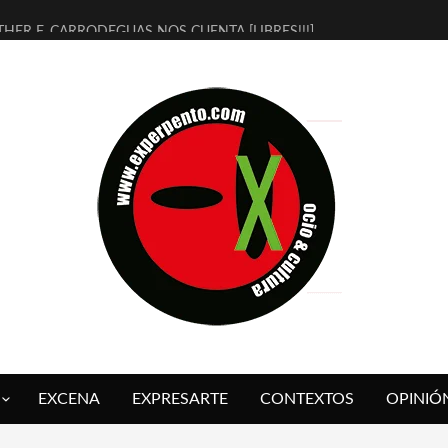
THER F. CARRODEGUAS NOS CUENTA [LIBRES!!!]
ERRA DE GUAPES] DE SANDRA MONFORT
LECTRA JONDA] DE JUAN GUERRERO ZAMORA
MBRE 4, LA ESCUELA DEL DIRECTOR TEATRAL CLAUDIO TOLCACHIR
 AÑOS (NO ES NADA) DE LA KATARSIS DEL TOMATAZO
LITARES JUDÍAS EN #EXVITA
BALDOMEROS REINVENTAN [BITÁCORA 3.0] EN EXVITA
RSHALL FLASH PRESENTA EN EXVITA [RELATIVA SENCILLEZ]
FRE BARDAGÍ EN EXVITA INTERPRETANDO A SERRAT
RCH PRESENTA [CURSO DE ARMONÍA PERSECUTORIA] EN EXVITA
EXCENA
EXPRESARTE
CONTEXTOS
OPINIÓ