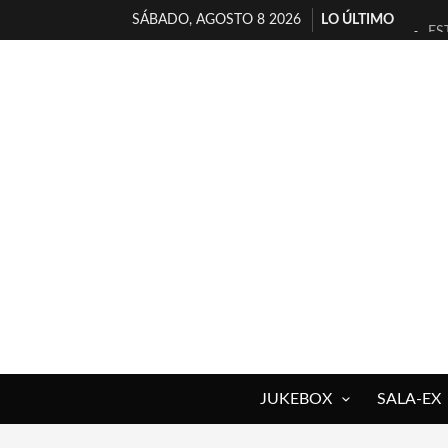
SÁBADO, AGOSTO 8 2026
LO ÚLTIMO
ES
[T
[E
TI
30
MI
D’
MA
JO
YO
JUKEBOX
SALA-EX