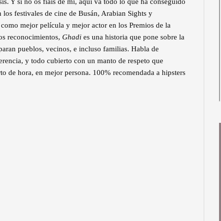
is. Y si no os fiáis de mí, aquí va todo lo que ha conseguido
n los festivales de cine de Busán, Arabian Sights y
omo mejor película y mejor actor en los Premios de la
tos reconocimientos,
Ghadi
es una historia que pone sobre la
ran pueblos, vecinos, e incluso familias. Habla de
diferencia, y todo cubierto con un manto de respeto que
arto de hora, en mejor persona. 100% recomendada a hipsters