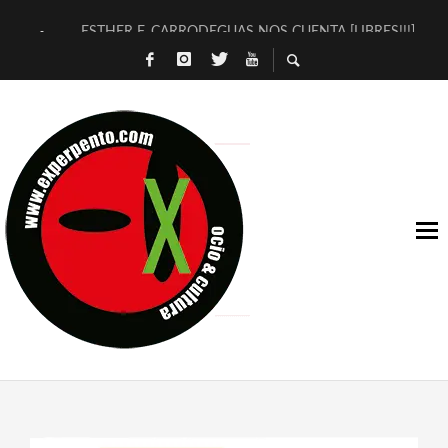
ESTHER F. CARRODEGUAS NOS CUENTA [LIBRES!!!]
[TERRA DE GUAPES] DE SANDRA MONFORT
[ELECTRA JONDA] DE JUAN GUERRERO ZAMORA
TIMBRE 4, LA ESCUELA DEL DIRECTOR TEATRAL CLAUDIO 
30 AÑOS (NO ES NADA) DE LA KATARSIS DEL TOMATAZO
MILITARES JUDÍAS EN #EXVITA
D’BALDOMEROS REINVENTAN [BITÁCORA 3.0] EN EXVITA
MARSHALL FLASH PRESENTA EN EXVITA [RELATIVA SENCILL
JOFRE BARDAGÍ EN EXVITA INTERPRETANDO A SERRAT
YORCH PRESENTA [CURSO DE ARMONÍA PERSECUTORIA] EN