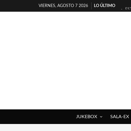
VIERNES, AGOSTO 7 2026
LO ÚLTIMO
ES
[T
[E
TI
30
MI
D’
MA
JO
YO
JUKEBOX
SALA-EX