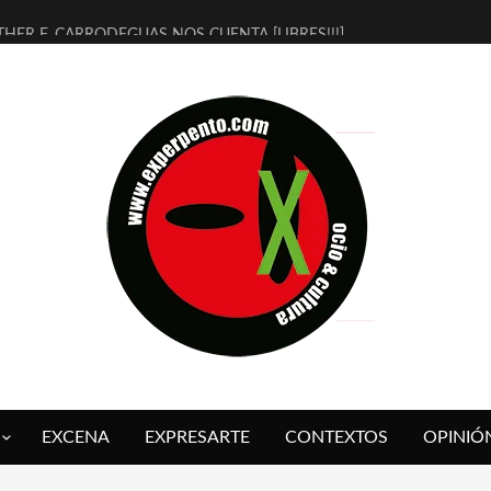
THER F. CARRODEGUAS NOS CUENTA [LIBRES!!!]
ERRA DE GUAPES] DE SANDRA MONFORT
LECTRA JONDA] DE JUAN GUERRERO ZAMORA
MBRE 4, LA ESCUELA DEL DIRECTOR TEATRAL CLAUDIO TOLCACHIR
 AÑOS (NO ES NADA) DE LA KATARSIS DEL TOMATAZO
LITARES JUDÍAS EN #EXVITA
BALDOMEROS REINVENTAN [BITÁCORA 3.0] EN EXVITA
RSHALL FLASH PRESENTA EN EXVITA [RELATIVA SENCILLEZ]
FRE BARDAGÍ EN EXVITA INTERPRETANDO A SERRAT
RCH PRESENTA [CURSO DE ARMONÍA PERSECUTORIA] EN EXVITA
EXCENA
EXPRESARTE
CONTEXTOS
OPINIÓ