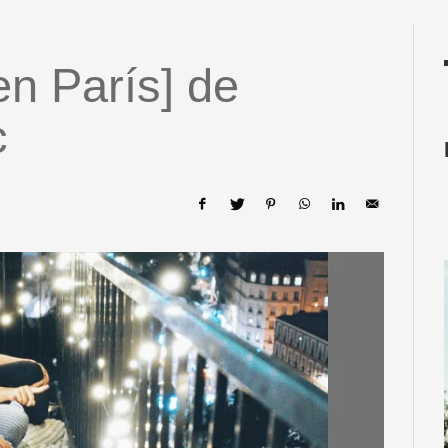
en París] de
c