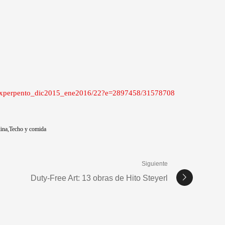
s/experpento_dic2015_ene2016/22?e=2897458/31578708
ina
Techo y comida
Siguiente
Duty-Free Art: 13 obras de Hito Steyerl