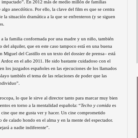
 impactado”. En 2012 más de medio millón de familias
algo anecdótico. Por ello, la clave del film es que se centra
e la situación dramática a la que se enfrenteron (y se siguen
os.
no a la familia conformada por una madre y un niño, también
o del alquiler, que en este caso tampoco está en una buena
n Miguel del Castillo en un texto del dossier de prensa– está
 Ardoz en el año 2011. He sido bastante cuidadoso con el
 en los juzgados españoles en las ejecuciones de los llamados
layo también el tema de las relaciones de poder que las
individuo”.
urocopa, lo que le sirve al director tanto para marcar muy bien
entos en torno a la mentalidad española: “
Techo y comida
es
o de cine que me gusta ver y hacer. Un cine comprometido
ro de calado hondo en el alma y en la mente del espectador.
jará a nadie indiferente”.