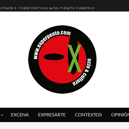
ESTHER F. CARRODEGUAS NOS CUENTA [LIBRES!!!]
[TERRA DE GUAPES] DE SANDRA MONFORT
[ELECTRA JONDA] DE JUAN GUERRERO ZAMORA
TIMBRE 4, LA ESCUELA DEL DIRECTOR TEATRAL CLAUDIO TOLCACHI
30 AÑOS (NO ES NADA) DE LA KATARSIS DEL TOMATAZO
MILITARES JUDÍAS EN #EXVITA
D’BALDOMEROS REINVENTAN [BITÁCORA 3.0] EN EXVITA
MARSHALL FLASH PRESENTA EN EXVITA [RELATIVA SENCILLEZ]
JOFRE BARDAGÍ EN EXVITA INTERPRETANDO A SERRAT
YORCH PRESENTA [CURSO DE ARMONÍA PERSECUTORIA] EN EXVITA
EXCENA
EXPRESARTE
CONTEXTOS
OPINIÓ