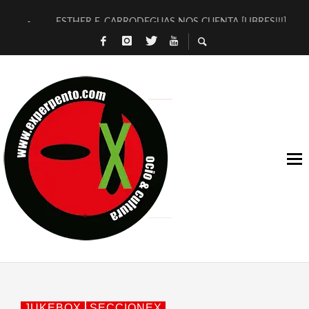
ESTHER F. CARRODEGUAS NOS CUENTA [LIBRES!!!]
[TERRA DE GUAPES] DE SANDRA MONFORT
[ELECTRA JONDA] DE JUAN GUERRERO ZAMORA
TIMBRE 4, LA ESCUELA DEL DIRECTOR TEATRAL CLAUDIO 
30 AÑOS (NO ES NADA) DE LA KATARSIS DEL TOMATAZO
MILITARES JUDÍAS EN #EXVITA
D’BALDOMEROS REINVENTAN [BITÁCORA 3.0] EN EXVITA
MARSHALL FLASH PRESENTA EN EXVITA [RELATIVA SENCILL
JOFRE BARDAGÍ EN EXVITA INTERPRETANDO A SERRAT
YORCH PRESENTA [CURSO DE ARMONÍA PERSECUTORIA] EN
JUKEBOX
SECCIONEX