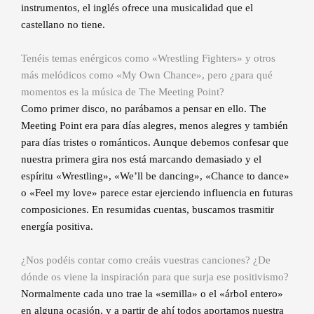
instrumentos, el inglés ofrece una musicalidad que el
castellano no tiene.
Tenéis temas enérgicos como «Wrestling Fighters» y otros
más melódicos como «My Own Chance», pero ¿para qué
momentos es la música de The Meeting Point?
Como primer disco, no parábamos a pensar en ello. The
Meeting Point era para días alegres, menos alegres y también
para días tristes o románticos. Aunque debemos confesar que
nuestra primera gira nos está marcando demasiado y el
espíritu «Wrestling», «We’ll be dancing», «Chance to dance»
o «Feel my love» parece estar ejerciendo influencia en futuras
composiciones. En resumidas cuentas, buscamos trasmitir
energía positiva.
¿Nos podéis contar como creáis vuestras canciones? ¿De
dónde os viene la inspiración para que surja ese positivismo?
Normalmente cada uno trae la «semilla» o el «árbol entero»
en alguna ocasión, y a partir de ahí todos aportamos nuestra