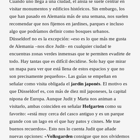
Cuando uno llega a una ciudad, el ansia se suele centrar en
visitar monumentos y edificios históricos. Sin embargo, los
que han pasado en Alemania más de una semana, nos suelen
recomendar que nos fijemos en jardines, parques e incluso
algo que podríamos definir como bosques urbanos.
Düsseldorf no es la excepción: «eso es lo que más me gusta
de Alemania –nos dice Judit– en cualquier ciudad te
encuentras zonas verdes inmensas que te permiten evadirte de
todo. Hay tantas que es difícil decidirse. Solo hay que mirar
un mapa para ver que está llena de estos espacios y que no
son precisamente pequeños». Las guías se empeñan en
señalar como visita obligada el
jardín japonés
. El motivo es
que Düsseldorf es, con más de diez mil japoneses, la capital
nipona de Europa. Aunque Judit y Marta nos animan a
visitarlo, ambas coinciden en señalar
Hofgarten
como su
favorito: «está muy cerca del casco antiguo y es un parque
grande con un lago en el que hay patos y cisnes. Me trae
buenos recuerdos». Esto nos lo cuenta Judit que añade
nuevas opciones: «
Volksgarden
consigue que nos olvidemos