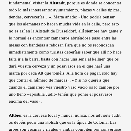
fundamental visitar la
Altstadt
, porque es donde se concentra
todo lo más interesante: ayuntamiento, plazas y calles típicas,
tiendas, cervecerías…». Marta añade: «Uno podría pensar
que los alemanes no hacen mucha vida en la calle, pero esto
no es así en la Altstadt de Düsseldorf, allí siempre hay gente y
lo normal es encontrar camareros abriéndose paso entre las
mesas con bandejas a rebosar. Para que no os reconozcan
inmediatamente como turistas deberíais saber que allí no hace
falta ir a la barra, basta con hacer una seña al kellner, que os
dará vuestra cerveza y un posavasos en el que hará una
marca por cada Alt que toméis. A la hora de pagar, solo hay
que contar el número de marcas». «Y si no queréis que
cuando el camarero vea vuestro vaso vacío os lo cambie por
uno lleno –apostilla Judit– tenéis que poner el posavasos
encima del vaso».
Altbier
es la cerveza local y nunca, nunca, nos advierte Judit,
os debéis pedir una Kölsch que es la típica de Colonia. Las
urbes son vecinas y rivales y ambas compiten por convertirse