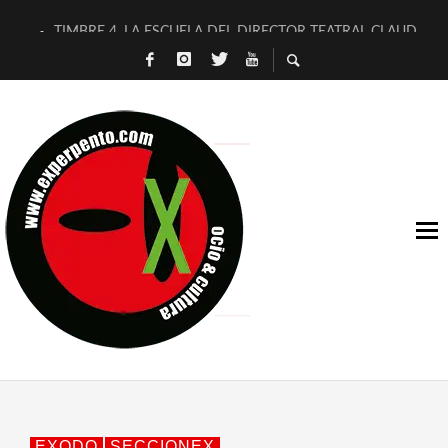
TIMBRE 4, LA ESCUELA DEL DIRECTOR TEATRAL CLAUDIO 
30 AÑOS (NO ES NADA) DE LA KATARSIS DEL TOMATAZO
MILITARES JUDÍAS EN #EXVITA
D’BALDOMEROS REINVENTAN [BITÁCORA 3.0] EN EXVITA
MARSHALL FLASH PRESENTA EN EXVITA [RELATIVA SENCILL
JOFRE BARDAGÍ EN EXVITA INTERPRETANDO A SERRAT
YORCH PRESENTA [CURSO DE ARMONÍA PERSECUTORIA] EN
MAGALÍ SARE NOS EXPLICA [DESCASADA]
«NO TENGO PUTOS SUEÑOS»
[A FUEGO] DE ESTEL DÍAZ
EXODO
SECCIONEX