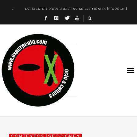
ESTHER F. CARRODEGUAS NOS CUENTA [LIBRES!!!]
[TERRA DE GUAPES] DE SANDRA MONFORT
[ELECTRA JONDA] DE JUAN GUERRERO ZAMORA
TIMBRE 4, LA ESCUELA DEL DIRECTOR TEATRAL CLAUDIO 
30 AÑOS (NO ES NADA) DE LA KATARSIS DEL TOMATAZO
MILITARES JUDÍAS EN #EXVITA
D’BALDOMEROS REINVENTAN [BITÁCORA 3.0] EN EXVITA
MARSHALL FLASH PRESENTA EN EXVITA [RELATIVA SENCILL
JOFRE BARDAGÍ EN EXVITA INTERPRETANDO A SERRAT
YORCH PRESENTA [CURSO DE ARMONÍA PERSECUTORIA] EN
CONTEXTOS
SECCIONEX