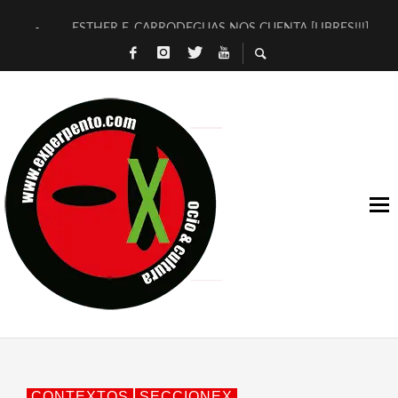
ESTHER F. CARRODEGUAS NOS CUENTA [LIBRES!!!]
[TERRA DE GUAPES] DE SANDRA MONFORT
[ELECTRA JONDA] DE JUAN GUERRERO ZAMORA
TIMBRE 4, LA ESCUELA DEL DIRECTOR TEATRAL CLAUDIO 
30 AÑOS (NO ES NADA) DE LA KATARSIS DEL TOMATAZO
MILITARES JUDÍAS EN #EXVITA
D’BALDOMEROS REINVENTAN [BITÁCORA 3.0] EN EXVITA
MARSHALL FLASH PRESENTA EN EXVITA [RELATIVA SENCILL
JOFRE BARDAGÍ EN EXVITA INTERPRETANDO A SERRAT
YORCH PRESENTA [CURSO DE ARMONÍA PERSECUTORIA] EN
CONTEXTOS
SECCIONEX